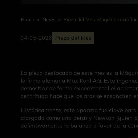
Home
News
Pieza del Mes: Máquina centrífug
04-05-2026
Pieza del Mes
La pieza destacada de este mes es la Máquina
la firma alemana Max Kohl A.G. Este ingenio
demostrar de forma experimental el achatamie
centrífuga hace que los aros se ensanchen en
Históricamente, este aparato fue clave para r
alargada como una pera) y Newton (quien de
definitivamente la balanza a favor de la c