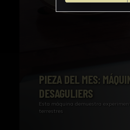
PIEZA DEL MES: MÁQUI
DESAGULIERS
Esta máquina demuestra experiment
terrestres