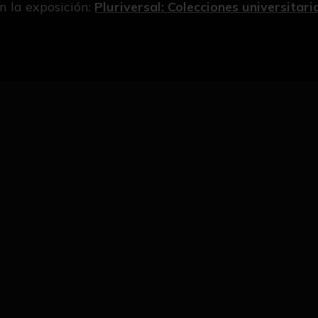
n la exposición:
Pluriversal: Colecciones universitar
Ver detalle de la obra