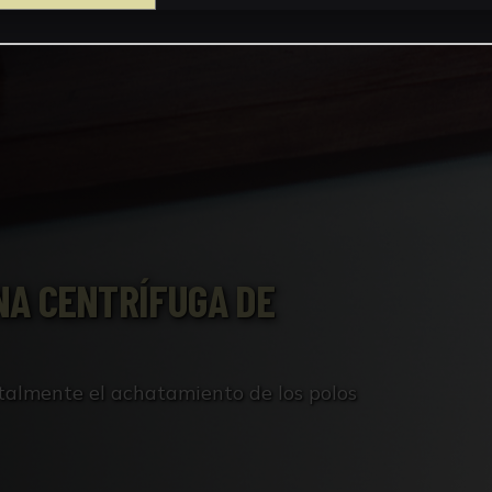
NA CENTRÍFUGA DE
almente el achatamiento de los polos