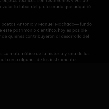
 objetos técnicos, son testimonios vivos de
n valor la labor del profesorado que adquirió,
os poetas Antonio y Manuel Machado— fundó
 este patrimonio científico, hoy es posible
r de quienes contribuyeron al desarrollo del
ísico matemático de la historia y una de las
ctual como algunos de los instrumentos
lanca, el tornillo sin fin, el polipasto, el
edieval que permitió recuperar parte de sus
ohan Ludvig Heiberg redescubrió en 1906 este
e puede consultarse gracias a su