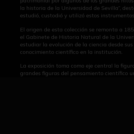
patrimonial por algunos de los grandes hitos 
la historia de la Universidad de Sevilla”, de
estudió, custodió y utilizó estos instrumento
El origen de esta colección se remonta a 
el Gabinete de Historia Natural de la Univers
estudiar la evolución de la ciencia desde sus
conocimiento científico en la institución.
La exposición toma como eje central la figur
grandes figuras del pensamiento científico u
relacionados con sus descubrimientos y principi
malacate, el cabrestante o los espejos ustorio
Además, la muestra incorpora referencias al
tratados científicos tras siglos desaparecid
documento oculto bajo textos religiosos esc
recuperación digital en el Walters Art Muse