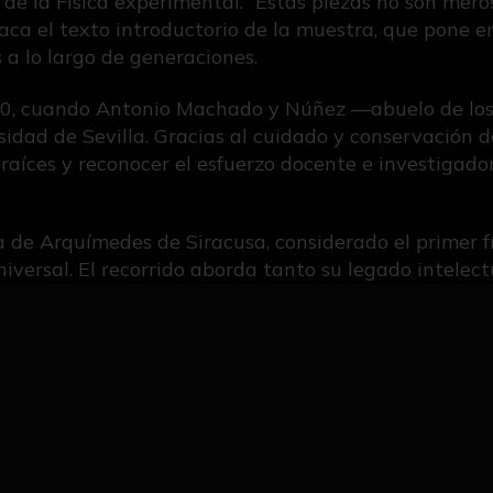
de la Física experimental. “Estas piezas no son meros
staca el texto introductorio de la muestra, que pone e
s a lo largo de generaciones.
1850, cuando Antonio Machado y Núñez —abuelo de l
idad de Sevilla. Gracias al cuidado y conservación de
 raíces y reconocer el esfuerzo docente e investigado
a de Arquímedes de Siracusa, considerado el primer f
niversal. El recorrido aborda tanto su legado intele
os físicos, entre ellos el principio de Arquímedes, la pa
s.
 célebre Palimpsesto de Arquímedes, el manuscrito m
o. El texto expositivo recuerda cómo el historiador J
ritos sobre pergamino reutilizado, y cómo actualment
um.