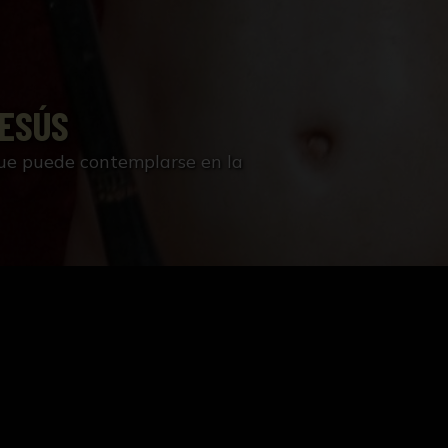
JESÚS
ue puede contemplarse en la