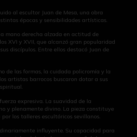
buido al escultor Juan de Mesa, una obra
tintas épocas y sensibilidades artísticas.
 la mano derecha alzada en actitud de
los XVI y XVII, que alcanzó gran popularidad
us discípulos. Entre ellos destacó Juan de
mo de las formas, la cuidada policromía y la
los artistas barrocos buscaron dotar a sus
piritual.
 fuerza expresiva. La suavidad de la
no y plenamente divino. La pieza constituye
or los talleres escultóricos sevillanos.
rdinariamente influyente. Su capacidad para