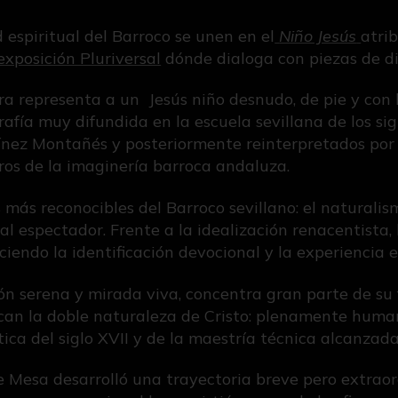
 espiritual del Barroco se unen en el
Niño Jesús
atri
exposición Pluriversal
dónde dialoga con piezas de dis
ra representa a un Jesús niño desnudo, de pie y con
fía muy difundida en la escuela sevillana de los sig
ínez Montañés y posteriormente reinterpretados por s
os de la imaginería barroca andaluza.
 más reconocibles del Barroco sevillano: el naturalis
l espectador. Frente a la idealización renacentista, 
ndo la identificación devocional y la experiencia es
ión serena y mirada viva, concentra gran parte de su
ocan la doble naturaleza de Cristo: plenamente huma
ica del siglo XVII y de la maestría técnica alcanzada p
 Mesa desarrolló una trayectoria breve pero extrao