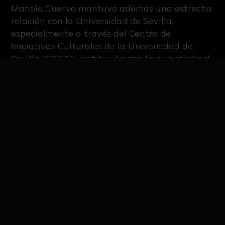
Manolo Cuervo mantuvo además una estrecha
relación con la Universidad de Sevilla,
especialmente a través del Centro de
Iniciativas Culturales de la Universidad de
Sevilla (CICUS), institución con la que colaboró
en distintas iniciativas destinadas a promover
el arte contemporáneo y el diálogo entre la
creación artística y la comunidad universitaria.
Su participación en exposiciones, encuentros y
proyectos impulsados por el CICUS contribuyó
a consolidar este espacio como uno de los
principales referentes de la programación
cultural universitaria en Andalucía. Desde ese
compromiso con la cultura pública, Cuervo
defendió siempre el papel del arte como
herramienta de reflexión, conocimiento y
transformación social.