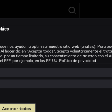
okies
que nos ayudan a optimizar nuestro sitio web (análisis). Para pode
Al hacer clic en "Aceptar todas", acepta voluntariamente el tra
, por un tiempo limitado, su consentimiento de acuerdo con el Ar
exposición El viaje del Conocimiento
ción del retrato de la reina Isabel II
Nuevas estrategias de 
l EEE, por ejemplo, en los EE. UU.
Política de privacidad
10-04-2024
Conserva
-2025
Conservación
Nuevas estrategias d
Aceptar todas