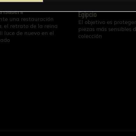
ración del retrato de
Conservación para el 
a Isabel II
Egipcio
te una restauración
El objetivo es proteger
, el retrato de la reina
piezas más sensibles d
 II luce de nuevo en el
colección
rado