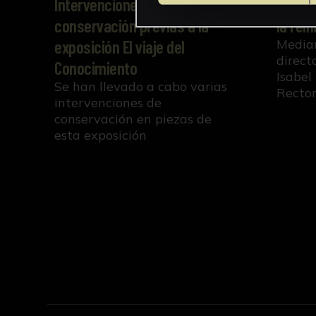
Restau
Intervenciones de
la rein
conservación previas a la
Median
exposición El viaje del
directa
Conocimiento
Isabel
Se han llevado a cabo varias
Recto
intervenciones de
conservación en piezas de
esta exposición