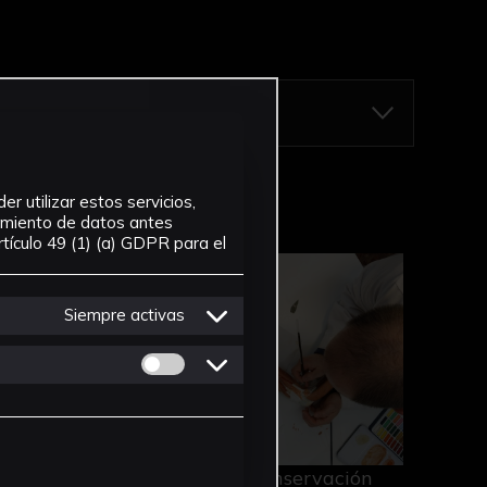
r utilizar estos servicios,
tamiento de datos antes
tículo 49 (1) (a) GDPR para el
Conservación para el Fondo Egipcio
Restauración de modelos anatómicos d
Siempre activas
Permitir cookies de Personalizacion
ción
e
05-02-2024
Conservación