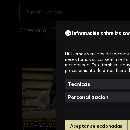
Buscar Noticias
Categoría
Información sobre las co
Utilizamos servicios de terceros 
necesitamos su consentimiento. 
mencionado. Esto también incluye
Intervenciones de conservación previas a la 
Restaura
procesamiento de datos fuera de
Tecnicas
Personalizacion
10-04
28-04-2025
Conservación
Aceptar seleccionadas