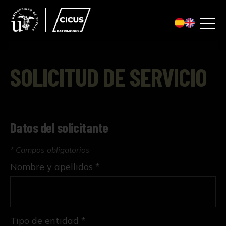
SOLICITUD DE SERVICIO
Datos del solicitante
* Campos obligatorios
Nombre y apellidos *
Tipo de entidad *