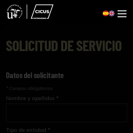
SOLICITUD DE SERVICIO
Datos del solicitante
* Campos obligatorios
Nombre y apellidos *
Tipo de entidad *