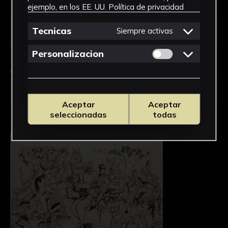
Tipo de uso *
ejemplo, en los EE. UU.
Política de privacidad
Tecnicas
Siempre activas
Permitir cookies 
Personalizacion
Obra en la que está interesado/a
*
FAC-258/Campo
Aceptar
Aceptar
seleccionadas
todas