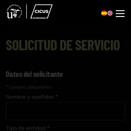
SOLICITUD DE SERVICIO
Datos del solicitante
* Campos obligatorios
Nombre y apellidos *
Tipo de entidad *