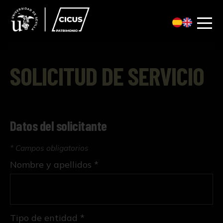
SOLICITUD DE SERVICIO
Datos del solicitante
* Campos obligatorios
Nombre y apellidos *
Tipo de entidad *