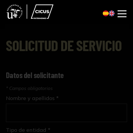
SOLICITUD DE SERVICIO
Datos del solicitante
* Campos obligatorios
Nombre y apellidos *
Tipo de entidad *