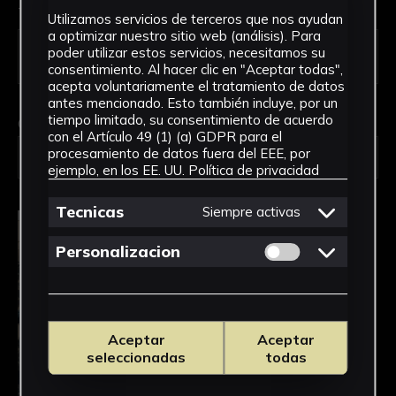
Tipo de uso *
Utilizamos servicios de terceros que nos ayudan
a optimizar nuestro sitio web (análisis). Para
poder utilizar estos servicios, necesitamos su
consentimiento. Al hacer clic en "Aceptar todas",
acepta voluntariamente el tratamiento de datos
antes mencionado. Esto también incluye, por un
tiempo limitado, su consentimiento de acuerdo
Obra en la que está interesado/a
*
con el Artículo 49 (1) (a) GDPR para el
procesamiento de datos fuera del EEE, por
1455-18-DIR-GRAB/Bulevar
ejemplo, en los EE. UU.
Política de privacidad
Tecnicas
Siempre activas
Permitir cookies 
Personalizacion
Aceptar
Aceptar
seleccionadas
todas