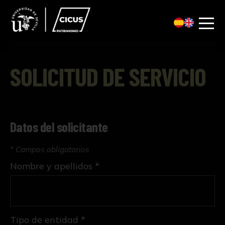
SOLICITUD DE SERVICIO
Datos del solicitante
* Campos obligatorios
Nombre y apellidos *
Tipo de entidad *