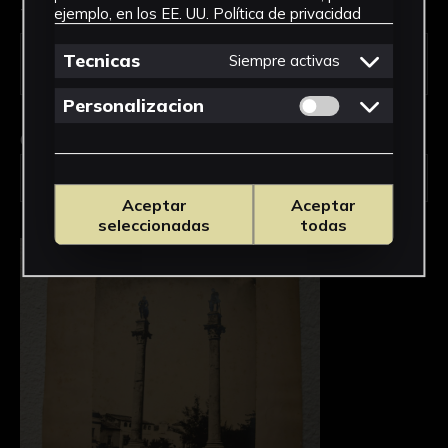
Tipo de uso *
ejemplo, en los EE. UU.
Política de privacidad
Tecnicas
Siempre activas
Permitir cookies 
Personalizacion
Obra en la que está interesado/a
*
2049-FOTO/Alameda de Hércules
Aceptar
Aceptar
seleccionadas
todas