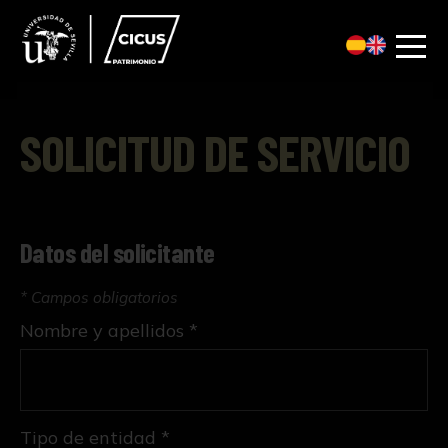
SOLICITUD DE SERVICIO
Datos del solicitante
* Campos obligatorios
Nombre y apellidos *
Tipo de entidad *