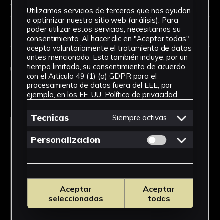
Tipo de uso *
Utilizamos servicios de terceros que nos ayudan
a optimizar nuestro sitio web (análisis). Para
poder utilizar estos servicios, necesitamos su
consentimiento. Al hacer clic en "Aceptar todas",
acepta voluntariamente el tratamiento de datos
antes mencionado. Esto también incluye, por un
tiempo limitado, su consentimiento de acuerdo
Obra en la que está interesado/a
*
con el Artículo 49 (1) (a) GDPR para el
procesamiento de datos fuera del EEE, por
2212/Quimógrafo
ejemplo, en los EE. UU.
Política de privacidad
Tecnicas
Siempre activas
Permitir cookies 
Personalizacion
Aceptar
Aceptar
seleccionadas
todas