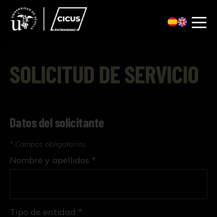
SOLICITUD DE SERVICIO
Datos del solicitante
* Campos obligatorios
Nombre y apellidos *
Tipo de entidad *