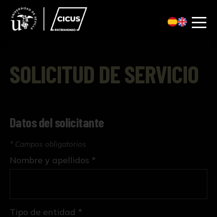
SOLICITUD DE SERVICIO
Datos del solicitante
* Campos obligatorios
Nombre y apellidos *
Tipo de entidad *