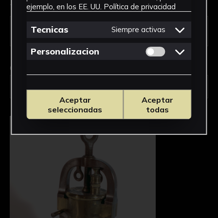
Tipo de uso *
ejemplo, en los EE. UU.
Política de privacidad
Tecnicas
Siempre activas
Permitir cookies 
Personalizacion
Obra en la que está interesado/a
*
2300/Marmita de Papin
Aceptar
Aceptar
seleccionadas
todas