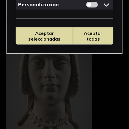
Permitir cookies 
Personalizacion
Seleccionar
Aceptar
Aceptar
seleccionadas
todas