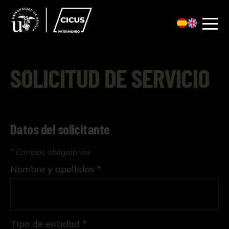
SOLICITUD DE SERVICIO
Datos del solicitante
* Campos obligatorios
Nombre y apellidos *
Tipo de entidad *