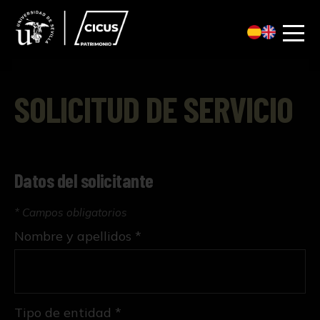
SOLICITUD DE SERVICIO
Datos del solicitante
* Campos obligatorios
Nombre y apellidos *
Tipo de entidad *