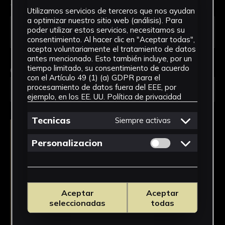
Tipo de uso *
Utilizamos servicios de terceros que nos ayudan
a optimizar nuestro sitio web (análisis). Para
poder utilizar estos servicios, necesitamos su
consentimiento. Al hacer clic en "Aceptar todas",
acepta voluntariamente el tratamiento de datos
antes mencionado. Esto también incluye, por un
tiempo limitado, su consentimiento de acuerdo
Obra en la que está interesado/a
*
con el Artículo 49 (1) (a) GDPR para el
procesamiento de datos fuera del EEE, por
2405/Ruidos VI
ejemplo, en los EE. UU.
Política de privacidad
Tecnicas
Siempre activas
Permitir cookies 
Personalizacion
Aceptar
Aceptar
seleccionadas
todas