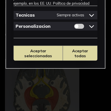
Tipo de uso *
ejemplo, en los EE. UU.
Política de privacidad
Tecnicas
Siempre activas
Permitir cookies 
Personalizacion
Obra en la que está interesado/a
*
2779/Vías ópticas
Aceptar
Aceptar
seleccionadas
todas