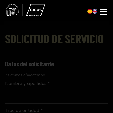
SOLICITUD DE SERVICIO
Datos del solicitante
* Campos obligatorios
Nombre y apellidos *
Tipo de entidad *