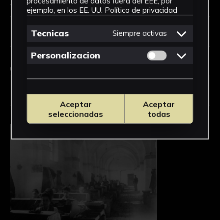
procesamiento de datos fuera del EEE, por
Tipo de uso *
ejemplo, en los EE. UU.
Política de privacidad
Tecnicas
Siempre activas
Permitir cookies 
Personalizacion
Obra en la que está interesado/a
*
FALT0071/Taller con ranchos de
operarias
Aceptar
Aceptar
seleccionadas
todas