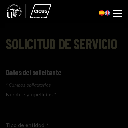
SOLICITUD DE SERVICIO
Datos del solicitante
* Campos obligatorios
Nombre y apellidos *
Tipo de entidad *