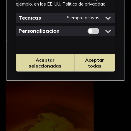
Tipo de uso *
ejemplo, en los EE. UU.
Política de privacidad
Tecnicas
Siempre activas
Permitir cookies 
Personalizacion
Obra en la que está interesado/a
*
FAC-126/La Fractura
Aceptar
Aceptar
seleccionadas
todas