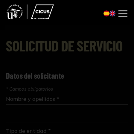
SOLICITUD DE SERVICIO
Datos del solicitante
* Campos obligatorios
Nombre y apellidos *
Tipo de entidad *