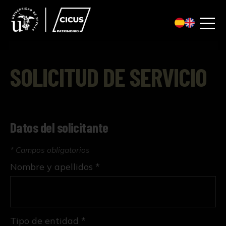
SOLICITUD DE SERVICIO
Datos del solicitante
* Campos obligatorios
Nombre y apellidos *
Tipo de entidad *