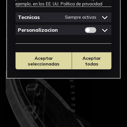
Tipo de uso *
ejemplo, en los EE. UU.
Política de privacidad
Tecnicas
Siempre activas
Permitir cookies 
Personalizacion
Obra en la que está interesado/a
*
FAC-129/Giros y ritmos
Aceptar
Aceptar
seleccionadas
todas