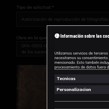
Tipo de solicitud *
Información sobre las co
Obra en la que está interesado/a
*
GFA-0003-000/Admirables efectos de la provi
de los sucessos del Año 1682. asta el de 1
Utilizamos servicios de terceros 
necesitamos su consentimiento. 
mencionado. Esto también incluye
procesamiento de datos fuera de
Tecnicas
Personalizacion