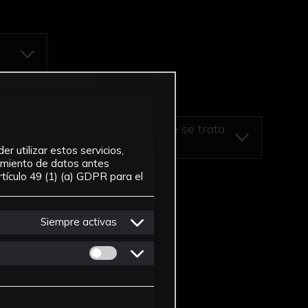
mero ... : Tomo Tercero, en que se trata
r utilizar estos servicios,
tamiento de datos antes
tículo 49 (1) (a) GDPR para el
Siempre activas
Permitir cookies de Personalizacion