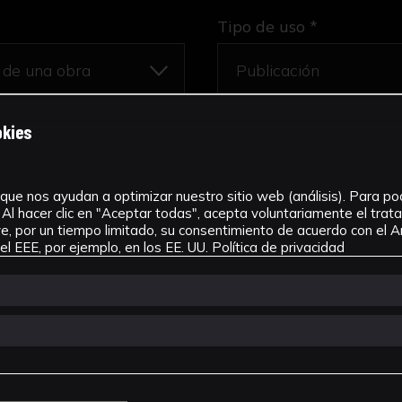
Tipo de uso *
okies
dencia sucedidos en la vida, e imperio de Leopoldo Pri
705
que nos ayudan a optimizar nuestro sitio web (análisis). Para pode
Al hacer clic en "Aceptar todas", acepta voluntariamente el tra
, por un tiempo limitado, su consentimiento de acuerdo con el Ar
l EEE, por ejemplo, en los EE. UU.
Política de privacidad