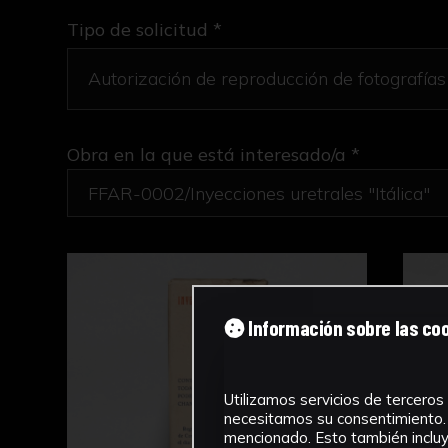
Tipo de solicitud *
Obra en la que está interesado/a
*
FFAR-0002/Inyecciones uretrales "Itálica"
Información sobre las co
Utilizamos servicios de terceros 
necesitamos su consentimiento. 
mencionado. Esto también incluye