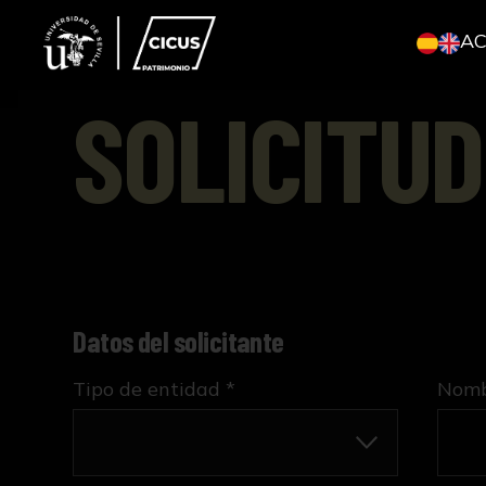
A
SOLICITUD
Datos del solicitante
Tipo de entidad *
Nombr