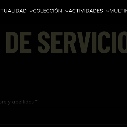
CTUALIDAD
COLECCIÓN
ACTIVIDADES
MULTI
 DE SERVICI
e y apellidos *