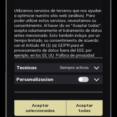
Tipo de uso *
Utilizamos servicios de terceros que nos ayudan
a optimizar nuestro sitio web (análisis). Para
poder utilizar estos servicios, necesitamos su
consentimiento. Al hacer clic en "Aceptar todas",
acepta voluntariamente el tratamiento de datos
antes mencionado. Esto también incluye, por un
Obra en la que está interesado/a
*
tiempo limitado, su consentimiento de acuerdo
FPED-0042/Prontuario de ortografía de la
con el Artículo 49 (1) (a) GDPR para el
procesamiento de datos fuera del EEE, por
Lengua Española en preguntas y
ejemplo, en los EE. UU.
Política de privacidad
respuestas
Tecnicas
Siempre activas
Permitir cookies 
Personalizacion
Aceptar
Aceptar
seleccionadas
todas