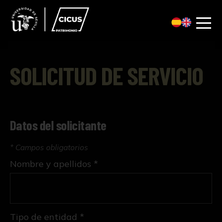
SOLICITUD DE SERVICIO
Datos del solicitante
* Campos obligatorios
Nombre y apellidos *
Tipo de entidad *