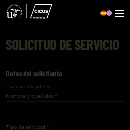
SOLICITUD DE SERVICIO
Datos del solicitante
* Campos obligatorios
Nombre y apellidos *
Tipo de entidad *