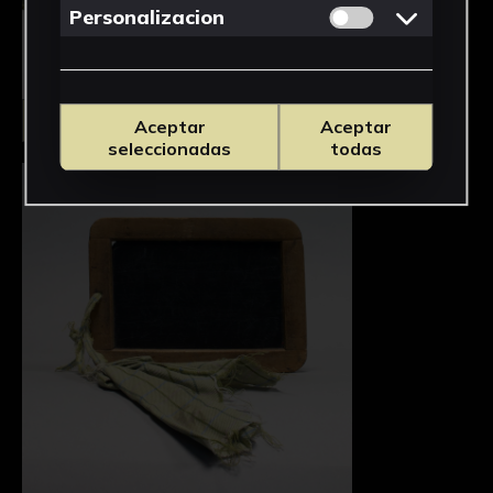
Permitir cookies 
Personalizacion
Seleccionar
Aceptar
Aceptar
seleccionadas
todas