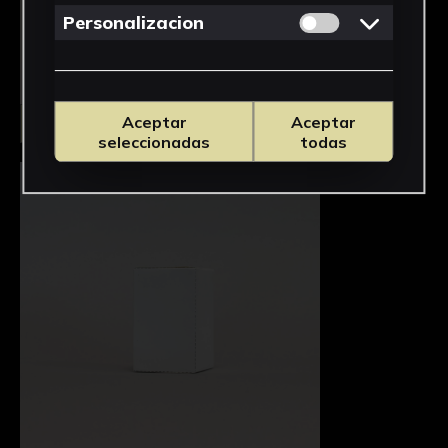
Permitir cookies 
Personalizacion
Aceptar
Aceptar
Seleccionar
seleccionadas
todas