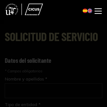
SOLICITUD DE SERVICIO
Datos del solicitante
* Campos obligatorios
Nombre y apellidos *
Tipo de entidad *