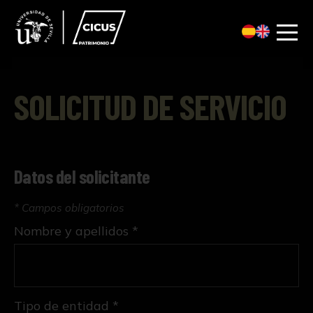
SOLICITUD DE SERVICIO
Datos del solicitante
* Campos obligatorios
Nombre y apellidos *
Tipo de entidad *