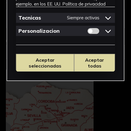
Tipo de uso *
ejemplo, en los EE. UU.
Política de privacidad
Tecnicas
Siempre activas
Permitir cookies 
Personalizacion
Obra en la que está interesado/a
*
FPED-0071/Mapa escolar Andalucía
Aceptar
Aceptar
seleccionadas
todas