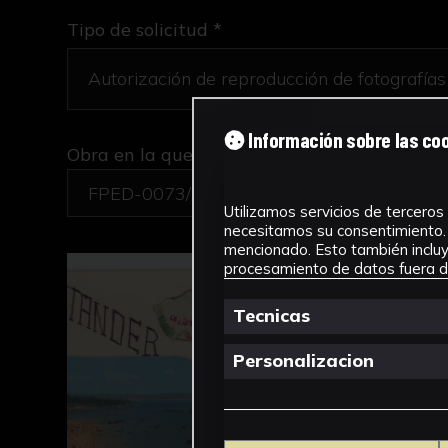
Tipo de solicitud *
Información sobre las co
Obra en la que está interesado/a
*
FPED-0073/Postal de Santander - Trabajo e
Utilizamos servicios de terceros 
necesitamos su consentimiento. 
mencionado. Esto también incluye
procesamiento de datos fuera de
Tecnicas
Personalizacion