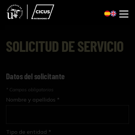
SOLICITUD DE SERVICIO
Datos del solicitante
* Campos obligatorios
Nombre y apellidos *
Tipo de entidad *