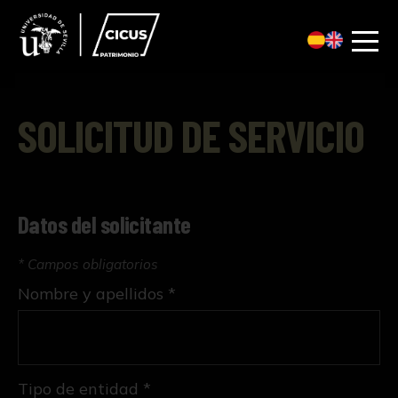
SOLICITUD DE SERVICIO
Datos del solicitante
* Campos obligatorios
Nombre y apellidos *
Tipo de entidad *