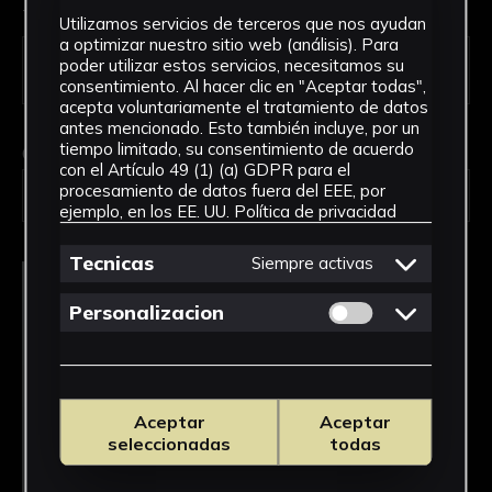
Tipo de uso *
Utilizamos servicios de terceros que nos ayudan
a optimizar nuestro sitio web (análisis). Para
poder utilizar estos servicios, necesitamos su
consentimiento. Al hacer clic en "Aceptar todas",
acepta voluntariamente el tratamiento de datos
antes mencionado. Esto también incluye, por un
tiempo limitado, su consentimiento de acuerdo
Obra en la que está interesado/a
*
con el Artículo 49 (1) (a) GDPR para el
procesamiento de datos fuera del EEE, por
FPED-0109/Libro de calificación escolar
ejemplo, en los EE. UU.
Política de privacidad
Tecnicas
Siempre activas
Permitir cookies 
Personalizacion
Aceptar
Aceptar
seleccionadas
todas