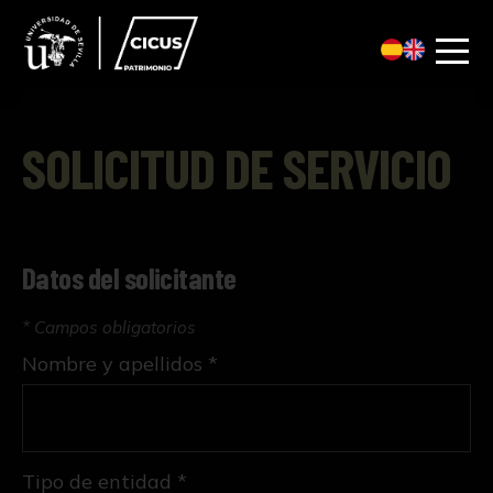
SOLICITUD DE SERVICIO
Datos del solicitante
* Campos obligatorios
Nombre y apellidos *
Tipo de entidad *