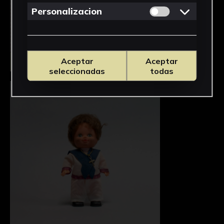
Permitir cookies 
Personalizacion
Aceptar
Aceptar
Seleccionar
seleccionadas
todas