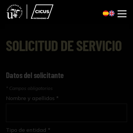
SOLICITUD DE SERVICIO
Datos del solicitante
* Campos obligatorios
Nombre y apellidos *
Tipo de entidad *