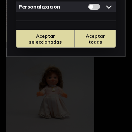
Permitir cookies 
Personalizacion
Aceptar
Aceptar
Seleccionar
seleccionadas
todas