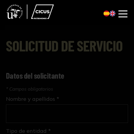
SOLICITUD DE SERVICIO
Datos del solicitante
* Campos obligatorios
Nombre y apellidos *
Tipo de entidad *