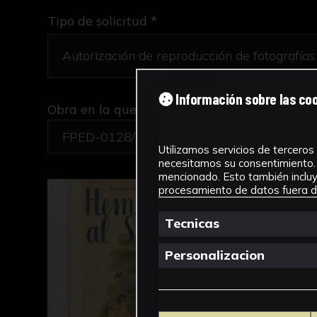
Tipo de solicitud *
Información sobre las co
Obra en la que está interesado/a
*
FPED-0128/Hemos visto al Señor
Utilizamos servicios de terceros 
necesitamos su consentimiento. 
mencionado. Esto también incluye
procesamiento de datos fuera de
Tecnicas
Personalizacion