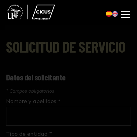
SOLICITUD DE SERVICIO
Datos del solicitante
* Campos obligatorios
Nombre y apellidos *
Tipo de entidad *