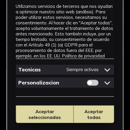
Tipo de uso *
Utilizamos servicios de terceros que nos ayudan
a optimizar nuestro sitio web (análisis). Para
poder utilizar estos servicios, necesitamos su
consentimiento. Al hacer clic en "Aceptar todas",
acepta voluntariamente el tratamiento de datos
antes mencionado. Esto también incluye, por un
tiempo limitado, su consentimiento de acuerdo
Obra en la que está interesado/a
*
con el Artículo 49 (1) (a) GDPR para el
procesamiento de datos fuera del EEE, por
FPED-0130/Escopeta de caña
ejemplo, en los EE. UU.
Política de privacidad
Tecnicas
Siempre activas
Permitir cookies 
Personalizacion
Aceptar
Aceptar
seleccionadas
todas