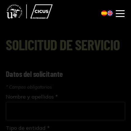
SOLICITUD DE SERVICIO
Datos del solicitante
* Campos obligatorios
Nombre y apellidos *
Tipo de entidad *