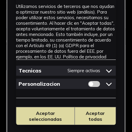
Tipo de uso *
Utilizamos servicios de terceros que nos ayudan
a optimizar nuestro sitio web (análisis). Para
poder utilizar estos servicios, necesitamos su
consentimiento. Al hacer clic en "Aceptar todas",
acepta voluntariamente el tratamiento de datos
antes mencionado. Esto también incluye, por un
tiempo limitado, su consentimiento de acuerdo
Obra en la que está interesado/a
*
con el Artículo 49 (1) (a) GDPR para el
procesamiento de datos fuera del EEE, por
FPED-0135/Muñeca de cartón (pequeña)
ejemplo, en los EE. UU.
Política de privacidad
Tecnicas
Siempre activas
Permitir cookies 
Personalizacion
Aceptar
Aceptar
seleccionadas
todas