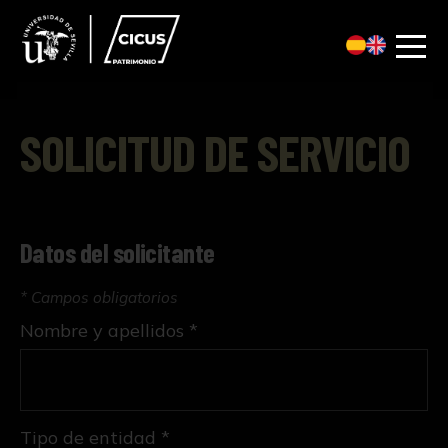
SOLICITUD DE SERVICIO
Datos del solicitante
* Campos obligatorios
Nombre y apellidos *
Tipo de entidad *