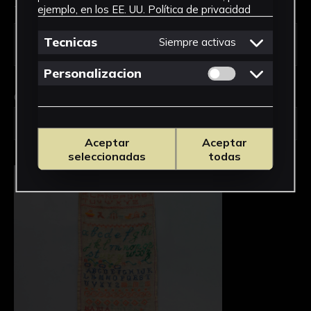
Tipo de uso *
ejemplo, en los EE. UU.
Política de privacidad
Tecnicas
Siempre activas
Permitir cookies 
Personalizacion
Obra en la que está interesado/a
*
FPED-0136/Labores de dechado
Aceptar
Aceptar
seleccionadas
todas