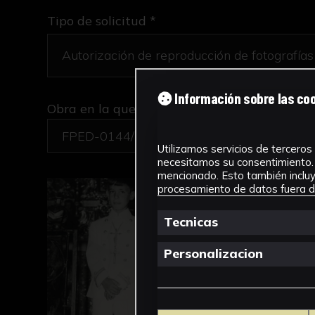
Tipo de solicitud *
Información sobre las co
Obra en la que está interesado/a
*
FPED-0144/Niños de Primera Comunión
Utilizamos servicios de terceros 
necesitamos su consentimiento. 
mencionado. Esto también incluye
procesamiento de datos fuera de
Tecnicas
Personalizacion