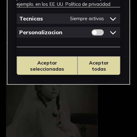
Tipo de uso *
ejemplo, en los EE. UU.
Política de privacidad
Tecnicas
Siempre activas
Permitir cookies 
Personalizacion
Obra en la que está interesado/a
*
FPED-0145/Niña de Primera Comunión
Aceptar
Aceptar
seleccionadas
todas