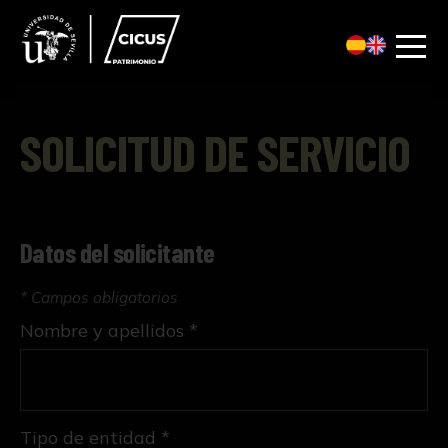
SOLICITUD DE SERVICIO
Datos del solicitante
* Campos obligatorios
Nombre y apellidos *
Tipo de entidad *