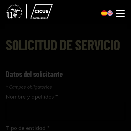
SOLICITUD DE SERVICIO
Datos del solicitante
* Campos obligatorios
Nombre y apellidos *
Tipo de entidad *