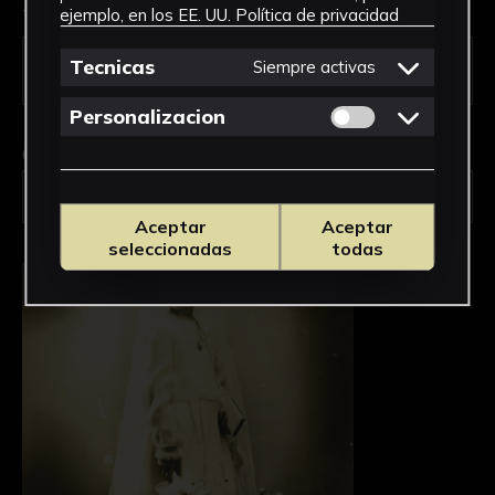
Tipo de uso *
ejemplo, en los EE. UU.
Política de privacidad
Tecnicas
Siempre activas
Permitir cookies 
Personalizacion
Obra en la que está interesado/a
*
FPED-0146/Niña de Primera Comunión
Aceptar
Aceptar
seleccionadas
todas