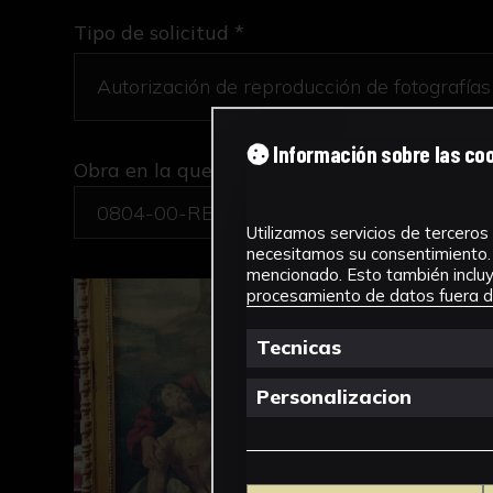
Tipo de solicitud *
Información sobre las co
Obra en la que está interesado/a
*
0804-00-REC-PINT/ La Quinta Angustia
Utilizamos servicios de terceros 
necesitamos su consentimiento. 
mencionado. Esto también incluye
procesamiento de datos fuera de
Tecnicas
Personalizacion