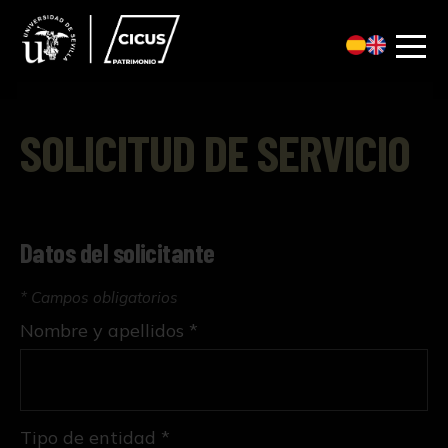
SOLICITUD DE SERVICIO
Datos del solicitante
* Campos obligatorios
Nombre y apellidos *
Tipo de entidad *