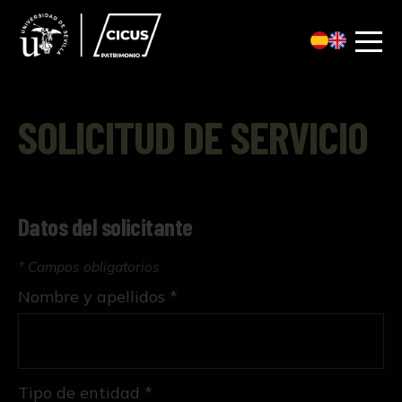
SOLICITUD DE SERVICIO
Datos del solicitante
* Campos obligatorios
Nombre y apellidos *
Tipo de entidad *