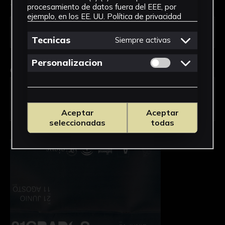
Tipo de uso *
procesamiento de datos fuera del EEE, por
ejemplo, en los EE. UU.
Política de privacidad
Tecnicas
Siempre activas
Permitir cookies 
Personalizacion
Obra en la que está interesado/a
*
FSPC-00079/Folleto con la programación
de 21 GRADOS, Noches de verano en la
Universidad de Sevilla
Aceptar
Aceptar
seleccionadas
todas