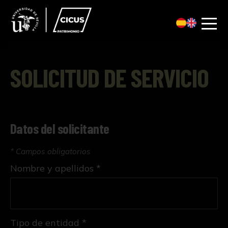
SOLICITUD DE SERVICIO
Datos del solicitante
* Campos obligatorios
Nombre y apellidos *
Tipo de entidad *