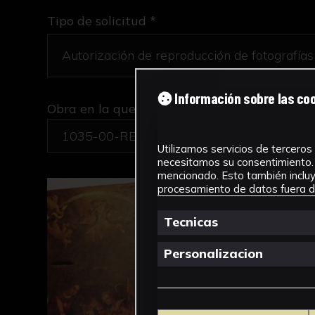
Tipo de solicitud *
Información sobre las co
Obra en la que está interesado/a
*
1035-00-REC-PINT/Adoración de los pasto
Utilizamos servicios de terceros 
necesitamos su consentimiento. 
mencionado. Esto también incluye
procesamiento de datos fuera de
Tecnicas
Personalizacion