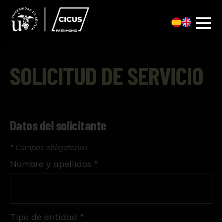
SOLICITUD DE SERVICIO
Datos del solicitante
* Campos obligatorios
Nombre y apellidos *
Tipo de entidad *