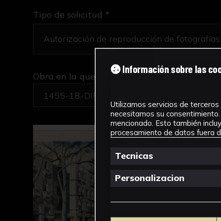
Tipo de solicitud *
Información sobre las co
Obra en la que está interesado/a
*
1455-18-DIR-GRAB/Bulevar
Utilizamos servicios de terceros 
necesitamos su consentimiento. 
mencionado. Esto también incluye
procesamiento de datos fuera de
Tecnicas
Personalizacion