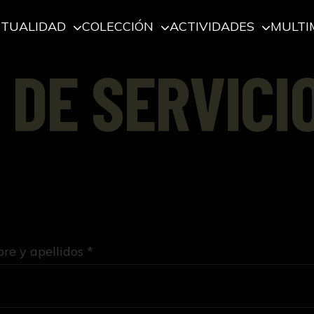
CTUALIDAD
COLECCIÓN
ACTIVIDADES
MULTI
 DE SERVICI
e y apellidos *