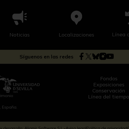
Línea 
Noticias
Localizaciones
Síguenos en las redes
Fondos
Exposiciones
Conservación
rimonio
Línea del tiemp
a, España.
-
y desarrollo: Aljamir Software S.L.
Aviso legal
Política de privacidad