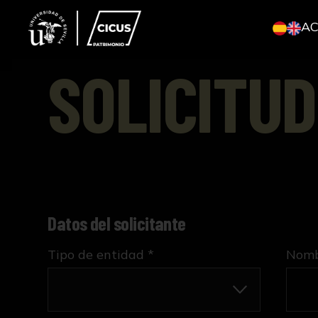
A
SOLICITUD
Datos del solicitante
Tipo de entidad *
Nombr