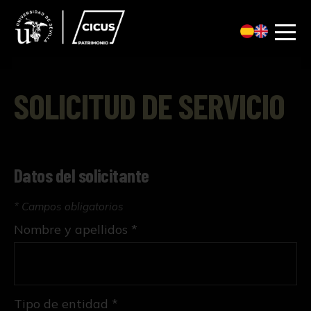
SOLICITUD DE SERVICIO
Datos del solicitante
* Campos obligatorios
Nombre y apellidos *
Tipo de entidad *