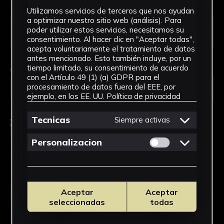
Tipo de uso *
Utilizamos servicios de terceros que nos ayudan
a optimizar nuestro sitio web (análisis). Para
poder utilizar estos servicios, necesitamos su
consentimiento. Al hacer clic en "Aceptar todas",
acepta voluntariamente el tratamiento de datos
antes mencionado. Esto también incluye, por un
tiempo limitado, su consentimiento de acuerdo
Obra en la que está interesado/a
*
con el Artículo 49 (1) (a) GDPR para el
procesamiento de datos fuera del EEE, por
1494H-00-IA-PINT/Anunciación
ejemplo, en los EE. UU.
Política de privacidad
Tecnicas
Siempre activas
Permitir cookies 
Personalizacion
Aceptar
Aceptar
seleccionadas
todas