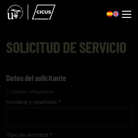
SOLICITUD DE SERVICIO
Datos del solicitante
* Campos obligatorios
Nombre y apellidos *
Tipo de entidad *