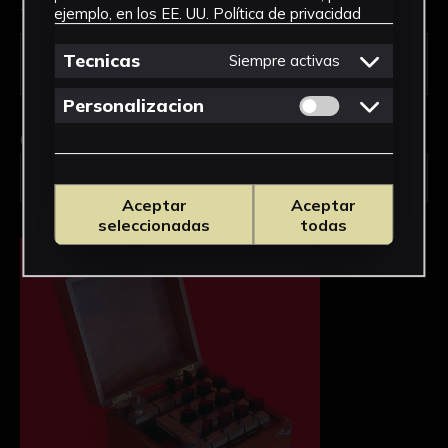
Tipo de uso *
ejemplo, en los EE. UU.
Política de privacidad
Tecnicas
Siempre activas
Permitir cookies 
Personalizacion
Obra en la que está interesado/a
*
2336/Caja de resistencias
Aceptar
Aceptar
seleccionadas
todas