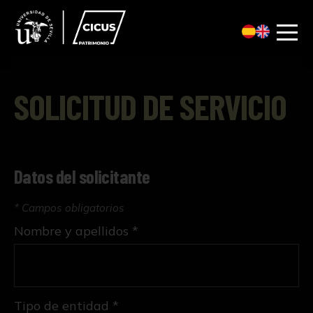
SOLICITUD DE SERVICIO
Datos del solicitante
* Campos obligatorios
Nombre y apellidos *
Tipo de entidad *