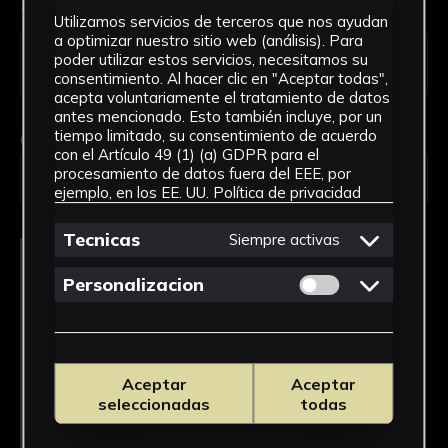
Tipo de uso *
Utilizamos servicios de terceros que nos ayudan
a optimizar nuestro sitio web (análisis). Para
poder utilizar estos servicios, necesitamos su
consentimiento. Al hacer clic en "Aceptar todas",
acepta voluntariamente el tratamiento de datos
antes mencionado. Esto también incluye, por un
tiempo limitado, su consentimiento de acuerdo
Obra en la que está interesado/a
*
con el Artículo 49 (1) (a) GDPR para el
procesamiento de datos fuera del EEE, por
2407/Bodegón con libros
ejemplo, en los EE. UU.
Política de privacidad
Tecnicas
Siempre activas
Permitir cookies 
Personalizacion
Aceptar
Aceptar
seleccionadas
todas